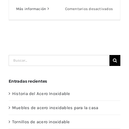
en
Más información
Comentarios desactivados
Buscar:
10
usos
del
acero
inoxidab
Buscar:
Entradas recientes
Historia del Acero Inoxidable
Muebles de acero inoxidables para la casa
Tornillos de acero inoxidable