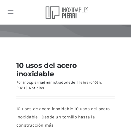
Saltar
al
Toggle
contenido
Navigation
Servicios
Productos
10 usos del acero
Nosotros
inoxidable
Por
inoxpierriadministradorfede
|
febrero 10th,
Contacto
2021
|
Noticias
Noticias
10 usos de acero inoxidable 10 usos del acero
inoxidable Desde un tornillo hasta la
construcción más
Carrito