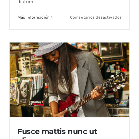
dictum
en
Más información
Comentarios desactivados
Nunc
fermint
nulla
eu
justo
sem
id
Fusce mattis nunc ut