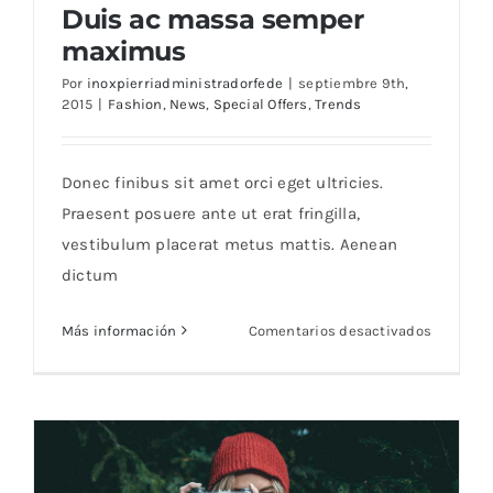
Duis ac massa semper
Buscar:
maximus
Por
inoxpierriadministradorfede
|
septiembre 9th,
2015
|
Fashion
,
News
,
Special Offers
,
Trends
Duis ac massa semper maximus
Donec finibus sit amet orci eget ultricies.
Praesent posuere ante ut erat fringilla,
vestibulum placerat metus mattis. Aenean
dictum
en
Más información
Comentarios desactivados
Duis
ac
massa
semper
maximu