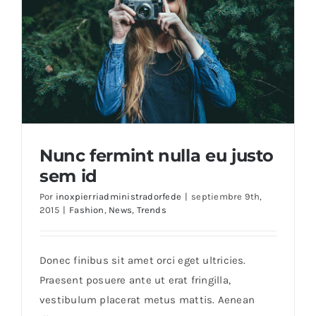
Nunc fermint nulla eu justo
sem id
Por
inoxpierriadministradorfede
|
septiembre 9th,
2015
|
Fashion
,
News
,
Trends
Nunc fermint nulla eu justo sem id
Donec finibus sit amet orci eget ultricies.
Praesent posuere ante ut erat fringilla,
vestibulum placerat metus mattis. Aenean