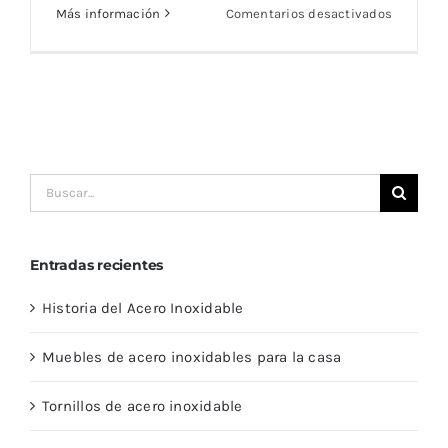
en
Más información
Comentarios desactivados
Sed
aliquet
mi
at
libero
consecte
Buscar:
Entradas recientes
Historia del Acero Inoxidable
Muebles de acero inoxidables para la casa
Tornillos de acero inoxidable