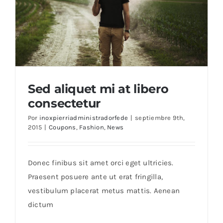
Sed aliquet mi at libero
consectetur
Por
inoxpierriadministradorfede
|
septiembre 9th,
2015
|
Coupons
,
Fashion
,
News
Sed aliquet mi at libero consectetur
Donec finibus sit amet orci eget ultricies.
Praesent posuere ante ut erat fringilla,
vestibulum placerat metus mattis. Aenean
dictum