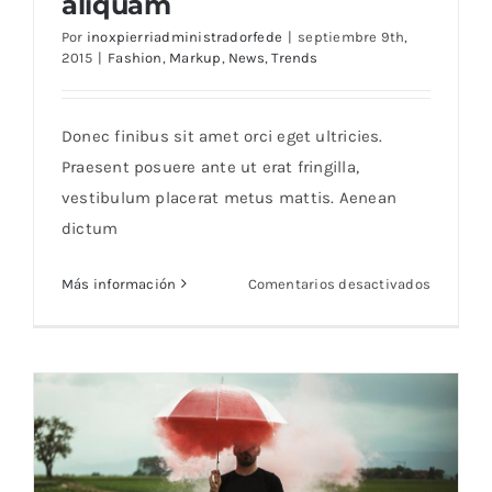
aliquam
Por
inoxpierriadministradorfede
|
septiembre 9th,
2015
|
Fashion
,
Markup
,
News
,
Trends
Fusce mattis nunc ut aliquam
Donec finibus sit amet orci eget ultricies.
Praesent posuere ante ut erat fringilla,
vestibulum placerat metus mattis. Aenean
dictum
en
Más información
Comentarios desactivados
Fusce
mattis
nunc
ut
aliquam