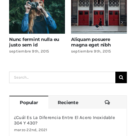
Nunc fermint nulla eu
Aliquam posuere
C
justo sem id
magna eget nibh
c
septiembre 9th, 2015
septiembre 9th, 2015
s
Buscar:
Comentari
Popular
Reciente
¿Cuál Es La Diferencia Entre El Acero Inoxidable
304 Y 430?
marzo 22nd, 2021