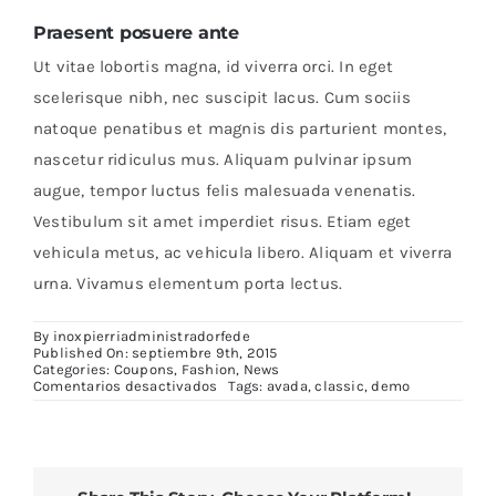
Praesent posuere ante
Ut vitae lobortis magna, id viverra orci. In eget
scelerisque nibh, nec suscipit lacus. Cum sociis
natoque penatibus et magnis dis parturient montes,
nascetur ridiculus mus. Aliquam pulvinar ipsum
augue, tempor luctus felis malesuada venenatis.
Vestibulum sit amet imperdiet risus. Etiam eget
vehicula metus, ac vehicula libero. Aliquam et viverra
urna. Vivamus elementum porta lectus.
By
inoxpierriadministradorfede
Published On: septiembre 9th, 2015
Categories:
Coupons
,
Fashion
,
News
en
Comentarios desactivados
Tags:
avada
,
classic
,
demo
Sed
aliquet
mi
at
libero
consectetur